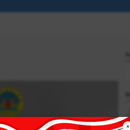
S
R
×