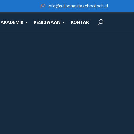
info@sd.bonavitaschool.sch.id
AKADEMIK
KESISWAAN
KONTAK