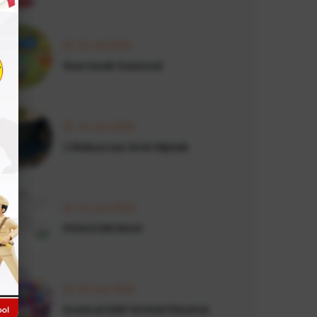
23 Juli 2026
Hari Anak Nasional
16 Juni 2026
1 Muharram 1448 Hijriah
16 Juni 2026
PENGUMUMAN
09 Juni 2026
Festival SMP BONAVITA2026