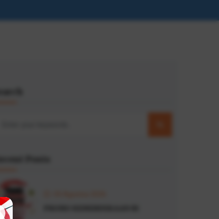
earch
ecent Posts
05 Agustus 2026
PROMO KEMERDEKAAN RI