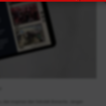
!
u, dan inspirasi dari Sekolah Bonavita. Jangan