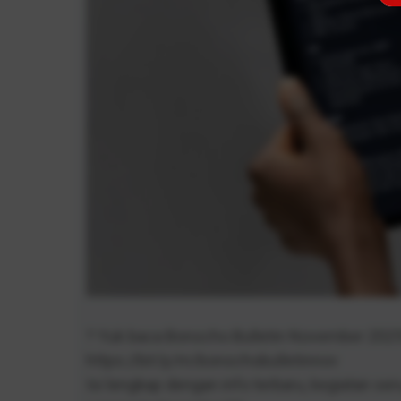
? Yuk baca Bonscho Bulletin November 2025
https://bit.ly/m/bonschobulletinnov
Isi lengkap dengan info terbaru, kegiatan ser